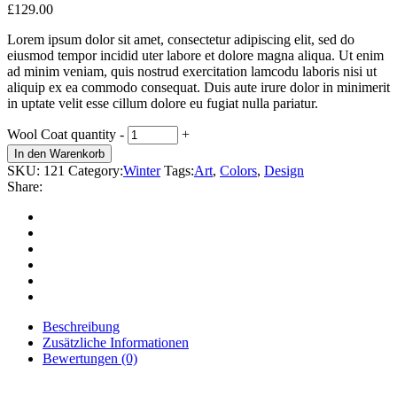
£
129.00
Lorem ipsum dolor sit amet, consectetur adipiscing elit, sed do
eiusmod tempor incidid uter labore et dolore magna aliqua. Ut enim
ad minim veniam, quis nostrud exercitation lamcodu laboris nisi ut
aliquip ex ea commodo consequat. Duis aute irure dolor in minimerit
in uptate velit esse cillum dolore eu fugiat nulla pariatur.
Wool Coat quantity
-
+
In den Warenkorb
SKU:
121
Category:
Winter
Tags:
Art
,
Colors
,
Design
Share:
Beschreibung
Zusätzliche Informationen
Bewertungen (0)