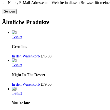
Name, E-Mail-Adresse und Website in diesem Browser für meine
Ähnliche Produkte
T-shirt
Gremlins
In den Warenkorb
£
45.00
T-shirt
Night In The Desert
In den Warenkorb
£
79.00
T-shirt
You’re late